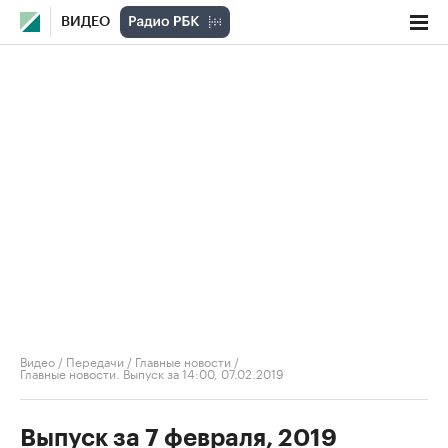
ВИДЕО
Видео
/
Передачи
/
Главные новости
/
Главные новости. Выпуск за 14:00, 07.02.2019
Выпуск за 7 февраля, 2019