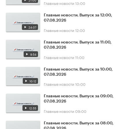
21:00
Главные новости
13:00
Главные новости. Выпуск за 12:00,
07.08.2026
24:07
Главные новости
12:00
Главные новости. Выпуск за 11:00,
07.08.2026
9:54
Главные новости
11:00
Главные новости. Выпуск за 10:00,
07.08.2026
10:12
Главные новости
10:00
Главные новости. Выпуск за 09:00,
07.08.2026
12:55
Главные новости
09:00
Главные новости. Выпуск за 08:00,
07.08.2026