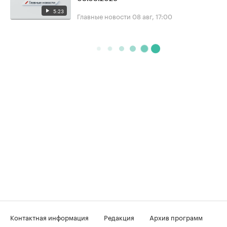
5:23
Главные новости
08 авг, 17:00
Контактная информация
Редакция
Архив программ