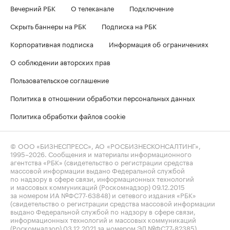
Вечерний РБК
О телеканале
Подключение
Скрыть баннеры на РБК
Подписка на РБК
Корпоративная подписка
Информация об ограничениях
О соблюдении авторских прав
Пользовательское соглашение
Политика в отношении обработки персональных данных
Политика обработки файлов cookie
© ООО «БИЗНЕСПРЕСС», АО «РОСБИЗНЕСКОНСАЛТИНГ»,
1995–2026
. Сообщения и материалы информационного
агентства «РБК» (свидетельство о регистрации средства
массовой информации выдано Федеральной службой
по надзору в сфере связи, информационных технологий
и массовых коммуникаций (Роскомнадзор) 09.12.2015
за номером ИА №ФС77-63848) и сетевого издания «РБК»
(свидетельство о регистрации средства массовой информации
выдано Федеральной службой по надзору в сфере связи,
информационных технологий и массовых коммуникаций
(Роскомнадзор) 03.12.2021 за номером ЭЛ №ФС77-82385)