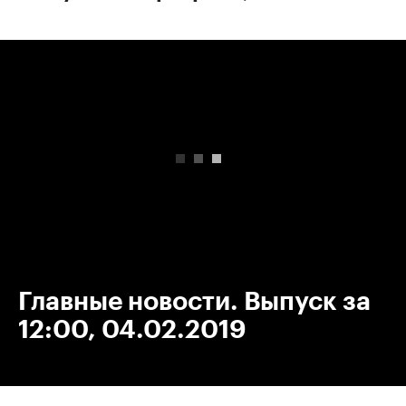
00:00
/
00:00
Главные новости. Выпуск за
12:00, 04.02.2019