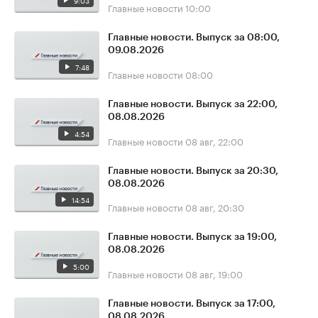
9:03
Главные новости
10:00
Главные новости. Выпуск за 08:00,
09.08.2026
7:48
Главные новости
08:00
Главные новости. Выпуск за 22:00,
08.08.2026
4:54
Главные новости
08 авг, 22:00
Главные новости. Выпуск за 20:30,
08.08.2026
14:54
Главные новости
08 авг, 20:30
Главные новости. Выпуск за 19:00,
08.08.2026
5:00
Главные новости
08 авг, 19:00
Главные новости. Выпуск за 17:00,
08.08.2026