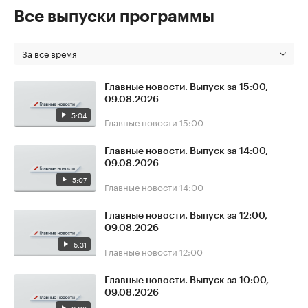
Все выпуски программы
За все время
Главные новости. Выпуск за 15:00,
09.08.2026
5:04
Главные новости
15:00
Главные новости. Выпуск за 14:00,
09.08.2026
5:07
Главные новости
14:00
Главные новости. Выпуск за 12:00,
09.08.2026
6:31
Главные новости
12:00
Главные новости. Выпуск за 10:00,
09.08.2026