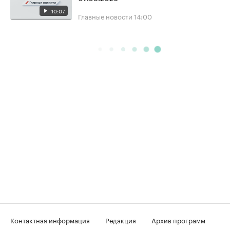
10:07
Главные новости
14:00
Контактная информация
Редакция
Архив программ