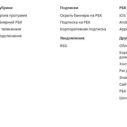
убрики
Подписки
РБК
рхив программ
Скрыть баннеры на РБК
iOS
ечерний РБК
Подписка на РБК
And
 телеканале
Корпоративная подписка
AppG
одключение
Уведомления
Дру
RSS
Обл
Кор
дом
Хос
Рег
Зна
Сайт
РБК
Шко