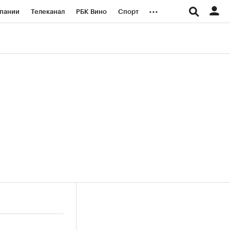
...
пании
Телеканал
РБК Вино
Спорт
ые проекты
Город
Стиль
Крипто
Спецпроекты СПб
логии и медиа
Финансы