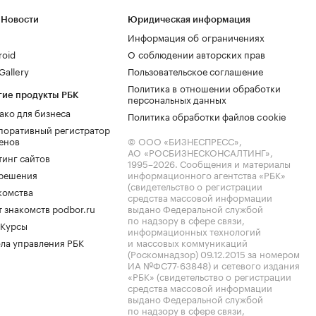
 Новости
Юридическая информация
Информация об ограничениях
roid
О соблюдении авторских прав
allery
Пользовательское соглашение
Политика в отношении обработки
гие продукты РБК
персональных данных
ако для бизнеса
Политика обработки файлов cookie
поративный регистратор
енов
© ООО «БИЗНЕСПРЕСС»,
АО «РОСБИЗНЕСКОНСАЛТИНГ»,
тинг сайтов
1995–2026
. Сообщения и материалы
.решения
информационного агентства «РБК»
(свидетельство о регистрации
комства
средства массовой информации
 знакомств podbor.ru
выдано Федеральной службой
по надзору в сфере связи,
 Курсы
информационных технологий
ла управления РБК
и массовых коммуникаций
(Роскомнадзор) 09.12.2015 за номером
ИА №ФС77-63848) и сетевого издания
«РБК» (свидетельство о регистрации
средства массовой информации
выдано Федеральной службой
по надзору в сфере связи,