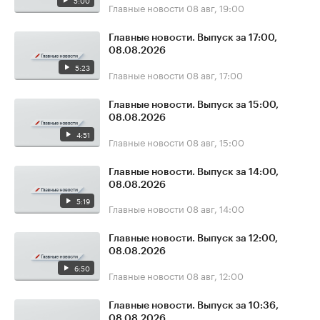
5:00
Главные новости
08 авг, 19:00
Главные новости. Выпуск за 17:00,
08.08.2026
5:23
Главные новости
08 авг, 17:00
Главные новости. Выпуск за 15:00,
08.08.2026
4:51
Главные новости
08 авг, 15:00
Главные новости. Выпуск за 14:00,
08.08.2026
5:19
Главные новости
08 авг, 14:00
Главные новости. Выпуск за 12:00,
08.08.2026
6:50
Главные новости
08 авг, 12:00
Главные новости. Выпуск за 10:36,
08.08.2026