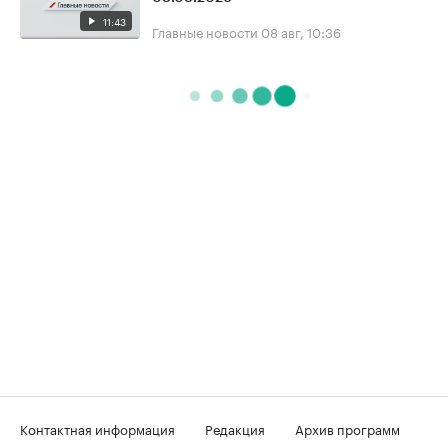
11:43
Главные новости
08 авг, 10:36
Контактная информация
Редакция
Архив программ