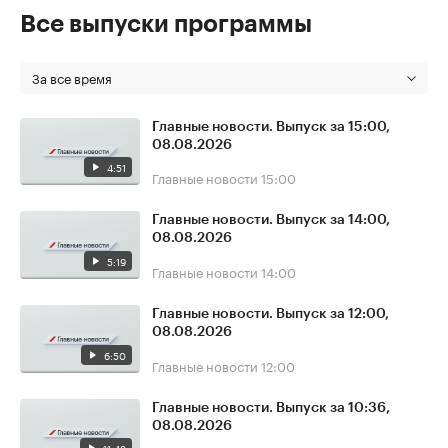
Все выпуски программы
За все время
Главные новости. Выпуск за 15:00,
08.08.2026
4:51
Главные новости
15:00
Главные новости. Выпуск за 14:00,
08.08.2026
5:19
Главные новости
14:00
Главные новости. Выпуск за 12:00,
08.08.2026
6:50
Главные новости
12:00
Главные новости. Выпуск за 10:36,
08.08.2026