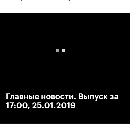
00:00
/
00:00
Главные новости. Выпуск за
17:00, 25.01.2019