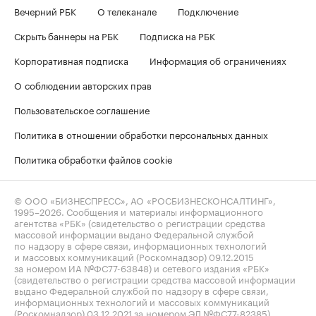
Вечерний РБК
О телеканале
Подключение
Скрыть баннеры на РБК
Подписка на РБК
Корпоративная подписка
Информация об ограничениях
О соблюдении авторских прав
Пользовательское соглашение
Политика в отношении обработки персональных данных
Политика обработки файлов cookie
© ООО «БИЗНЕСПРЕСС», АО «РОСБИЗНЕСКОНСАЛТИНГ»,
1995–2026
. Сообщения и материалы информационного
агентства «РБК» (свидетельство о регистрации средства
массовой информации выдано Федеральной службой
по надзору в сфере связи, информационных технологий
и массовых коммуникаций (Роскомнадзор) 09.12.2015
за номером ИА №ФС77-63848) и сетевого издания «РБК»
(свидетельство о регистрации средства массовой информации
выдано Федеральной службой по надзору в сфере связи,
информационных технологий и массовых коммуникаций
(Роскомнадзор) 03.12.2021 за номером ЭЛ №ФС77-82385)