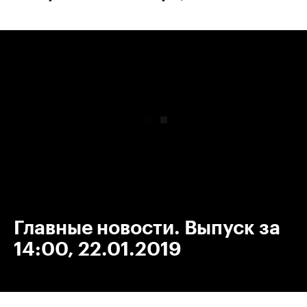
00:00
/
00:00
Главные новости. Выпуск за
14:00, 22.01.2019