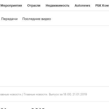
Мероприятия
Отрасли
Недвижимость
Autonews
РБК Ком
ние
РБК Курсы
РБК Life
Тренды
Визионеры
Национальн
Передачи
Последние видео
б
Исследования
Кредитные рейтинги
Франшизы
Газета
роверка контрагентов
Политика
Экономика
Бизнес
Техно
лавные новости
/
Главные новости. Выпуск за 18:00, 21.01.2019