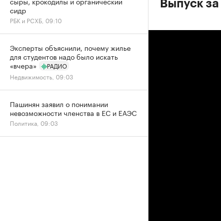
сыры, крокодилы и органический
Выпуск за 
сидр
РБК и РСХБ, 09:10
Эксперты объяснили, почему жилье
для студентов надо было искать
«вчера»
РАДИО
Недвижимость, 09:03
Пашинян заявил о понимании
невозможности членства в ЕС и ЕАЭС
Политика, 09:03