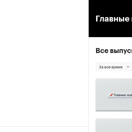
00
Главные 
Все выпу
За все время