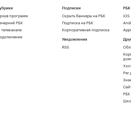
убрики
Подписки
РБК
рхив программ
Скрыть баннеры на РБК
iOS
ечерний РБК
Подписка на РБК
And
 телеканале
Корпоративная подписка
AppG
одключение
Уведомления
Дру
RSS
Обл
Кор
дом
Хос
Рег
Зна
Сайт
РБК
Шко