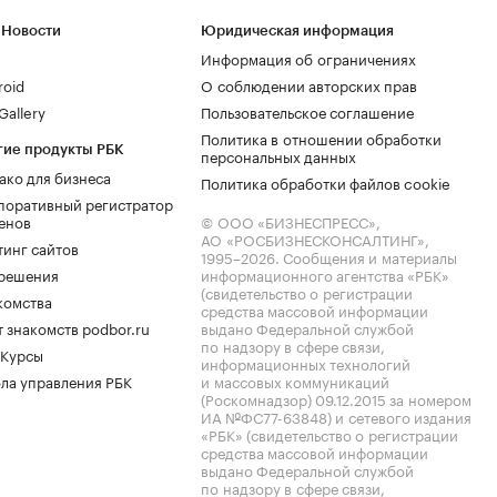
 Новости
Юридическая информация
Информация об ограничениях
roid
О соблюдении авторских прав
allery
Пользовательское соглашение
Политика в отношении обработки
гие продукты РБК
персональных данных
ако для бизнеса
Политика обработки файлов cookie
поративный регистратор
енов
© ООО «БИЗНЕСПРЕСС»,
АО «РОСБИЗНЕСКОНСАЛТИНГ»,
тинг сайтов
1995–2026
. Сообщения и материалы
.решения
информационного агентства «РБК»
(свидетельство о регистрации
комства
средства массовой информации
 знакомств podbor.ru
выдано Федеральной службой
по надзору в сфере связи,
 Курсы
информационных технологий
ла управления РБК
и массовых коммуникаций
(Роскомнадзор) 09.12.2015 за номером
ИА №ФС77-63848) и сетевого издания
«РБК» (свидетельство о регистрации
средства массовой информации
выдано Федеральной службой
по надзору в сфере связи,