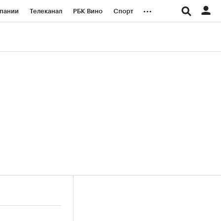
...
пании
Телеканал
РБК Вино
Спорт
ые проекты
Город
Стиль
Крипто
Спецпроекты СПб
логии и медиа
Финансы