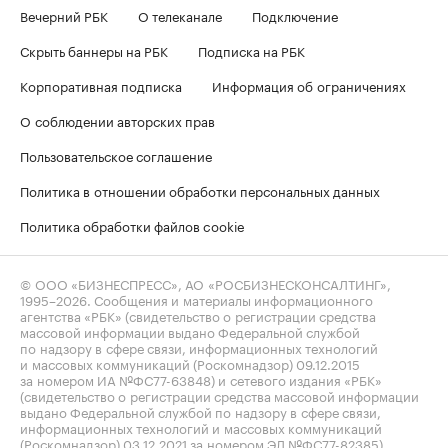
Вечерний РБК
О телеканале
Подключение
Скрыть баннеры на РБК
Подписка на РБК
Корпоративная подписка
Информация об ограничениях
О соблюдении авторских прав
Пользовательское соглашение
Политика в отношении обработки персональных данных
Политика обработки файлов cookie
© ООО «БИЗНЕСПРЕСС», АО «РОСБИЗНЕСКОНСАЛТИНГ»,
1995–2026
. Сообщения и материалы информационного
агентства «РБК» (свидетельство о регистрации средства
массовой информации выдано Федеральной службой
по надзору в сфере связи, информационных технологий
и массовых коммуникаций (Роскомнадзор) 09.12.2015
за номером ИА №ФС77-63848) и сетевого издания «РБК»
(свидетельство о регистрации средства массовой информации
выдано Федеральной службой по надзору в сфере связи,
информационных технологий и массовых коммуникаций
(Роскомнадзор) 03.12.2021 за номером ЭЛ №ФС77-82385)