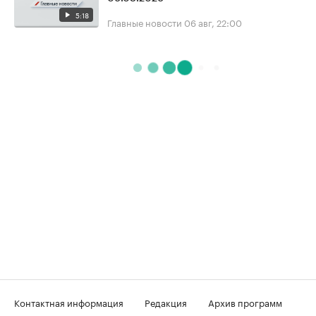
5:18
Главные новости
06 авг, 22:00
Контактная информация
Редакция
Архив программ