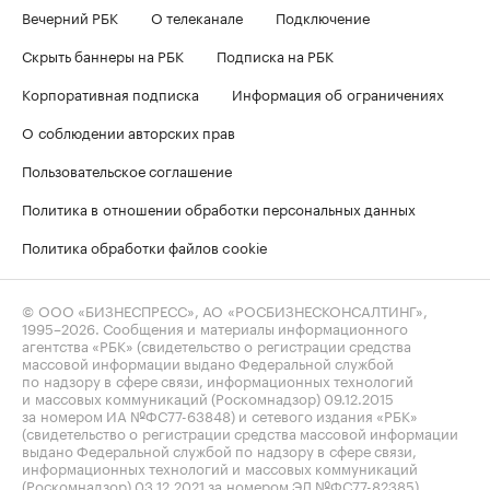
Вечерний РБК
О телеканале
Подключение
Скрыть баннеры на РБК
Подписка на РБК
Корпоративная подписка
Информация об ограничениях
О соблюдении авторских прав
Пользовательское соглашение
Политика в отношении обработки персональных данных
Политика обработки файлов cookie
© ООО «БИЗНЕСПРЕСС», АО «РОСБИЗНЕСКОНСАЛТИНГ»,
1995–2026
. Сообщения и материалы информационного
агентства «РБК» (свидетельство о регистрации средства
массовой информации выдано Федеральной службой
по надзору в сфере связи, информационных технологий
и массовых коммуникаций (Роскомнадзор) 09.12.2015
за номером ИА №ФС77-63848) и сетевого издания «РБК»
(свидетельство о регистрации средства массовой информации
выдано Федеральной службой по надзору в сфере связи,
информационных технологий и массовых коммуникаций
(Роскомнадзор) 03.12.2021 за номером ЭЛ №ФС77-82385)