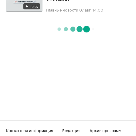
10:07
Главные новости
07 авг, 14:00
Контактная информация
Редакция
Архив программ