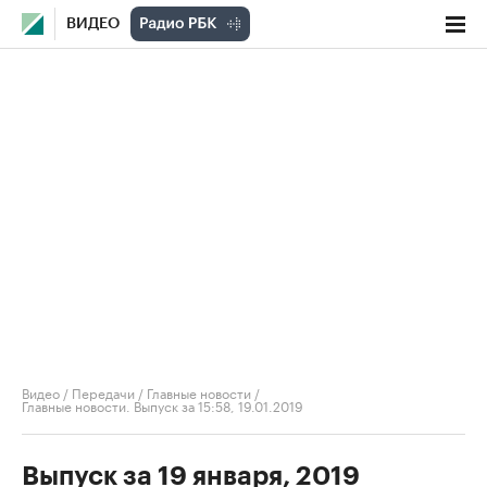
ВИДЕО
Видео
/
Передачи
/
Главные новости
/
Главные новости. Выпуск за 15:58, 19.01.2019
Выпуск за 19 января, 2019