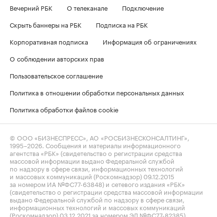
Вечерний РБК
О телеканале
Подключение
Скрыть баннеры на РБК
Подписка на РБК
Корпоративная подписка
Информация об ограничениях
О соблюдении авторских прав
Пользовательское соглашение
Политика в отношении обработки персональных данных
Политика обработки файлов cookie
© ООО «БИЗНЕСПРЕСС», АО «РОСБИЗНЕСКОНСАЛТИНГ»,
1995–2026
. Сообщения и материалы информационного
агентства «РБК» (свидетельство о регистрации средства
массовой информации выдано Федеральной службой
по надзору в сфере связи, информационных технологий
и массовых коммуникаций (Роскомнадзор) 09.12.2015
за номером ИА №ФС77-63848) и сетевого издания «РБК»
(свидетельство о регистрации средства массовой информации
выдано Федеральной службой по надзору в сфере связи,
информационных технологий и массовых коммуникаций
(Роскомнадзор) 03.12.2021 за номером ЭЛ №ФС77-82385)