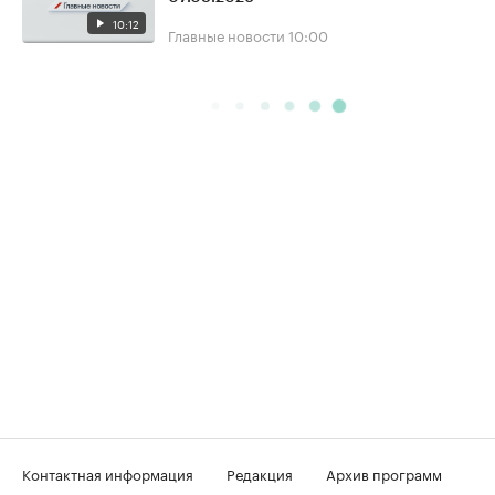
10:12
Главные новости
10:00
Контактная информация
Редакция
Архив программ