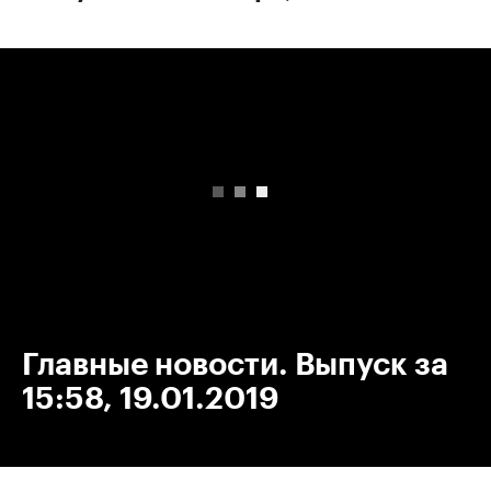
00:00
/
00:00
Главные новости. Выпуск за
15:58, 19.01.2019