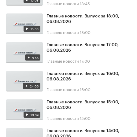
15:08
Главные новости
18:45
Главные новости. Выпуск за 18:00,
06.08.2026
15:03
Главные новости
18:00
Главные новости. Выпуск за 17:00,
06.08.2026
9:56
Главные новости
17:00
Главные новости. Выпуск за 16:00,
06.08.2026
24:06
Главные новости
16:00
Главные новости. Выпуск за 15:00,
06.08.2026
10:39
Главные новости
15:00
Главные новости. Выпуск за 14:00,
06.08.2026