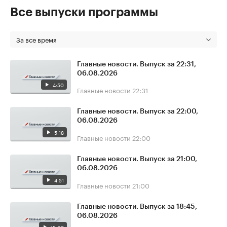
Все выпуски программы
За все время
Главные новости. Выпуск за 22:31,
06.08.2026
4:50
Главные новости
22:31
Главные новости. Выпуск за 22:00,
06.08.2026
5:18
Главные новости
22:00
Главные новости. Выпуск за 21:00,
06.08.2026
4:51
Главные новости
21:00
Главные новости. Выпуск за 18:45,
06.08.2026