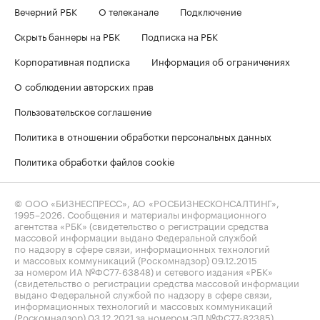
Вечерний РБК
О телеканале
Подключение
Скрыть баннеры на РБК
Подписка на РБК
Корпоративная подписка
Информация об ограничениях
О соблюдении авторских прав
Пользовательское соглашение
Политика в отношении обработки персональных данных
Политика обработки файлов cookie
© ООО «БИЗНЕСПРЕСС», АО «РОСБИЗНЕСКОНСАЛТИНГ»,
1995–2026
. Сообщения и материалы информационного
агентства «РБК» (свидетельство о регистрации средства
массовой информации выдано Федеральной службой
по надзору в сфере связи, информационных технологий
и массовых коммуникаций (Роскомнадзор) 09.12.2015
за номером ИА №ФС77-63848) и сетевого издания «РБК»
(свидетельство о регистрации средства массовой информации
выдано Федеральной службой по надзору в сфере связи,
информационных технологий и массовых коммуникаций
(Роскомнадзор) 03.12.2021 за номером ЭЛ №ФС77-82385)