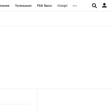
...
пании
Телеканал
РБК Вино
Спорт
ые проекты
Город
Стиль
Крипто
Спецпроекты СПб
логии и медиа
Финансы