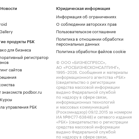
 Новости
Юридическая информация
Информация об ограничениях
roid
О соблюдении авторских прав
allery
Пользовательское соглашение
Политика в отношении обработки
гие продукты РБК
персональных данных
ако для бизнеса
Политика обработки файлов cookie
поративный регистратор
енов
© ООО «БИЗНЕСПРЕСС»,
АО «РОСБИЗНЕСКОНСАЛТИНГ»,
тинг сайтов
1995–2026
. Сообщения и материалы
.решения
информационного агентства «РБК»
(свидетельство о регистрации
комства
средства массовой информации
 знакомств podbor.ru
выдано Федеральной службой
по надзору в сфере связи,
 Курсы
информационных технологий
ла управления РБК
и массовых коммуникаций
(Роскомнадзор) 09.12.2015 за номером
ИА №ФС77-63848) и сетевого издания
«РБК» (свидетельство о регистрации
средства массовой информации
выдано Федеральной службой
по надзору в сфере связи,