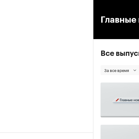
00
Главные 
Все выпу
За все время