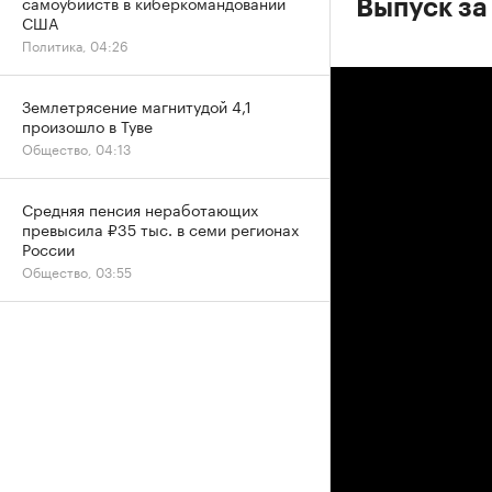
самоубийств в киберкомандовании
Выпуск за
США
Политика, 04:26
Землетрясение магнитудой 4,1
произошло в Туве
Общество, 04:13
Средняя пенсия неработающих
превысила ₽35 тыс. в семи регионах
России
Общество, 03:55