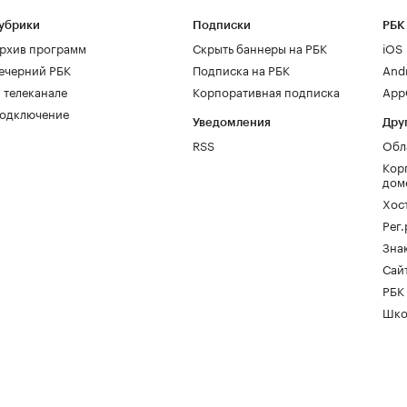
убрики
Подписки
РБК
рхив программ
Скрыть баннеры на РБК
iOS
ечерний РБК
Подписка на РБК
And
 телеканале
Корпоративная подписка
AppG
одключение
Уведомления
Дру
RSS
Обл
Кор
дом
Хос
Рег
Зна
Сайт
РБК
Шко