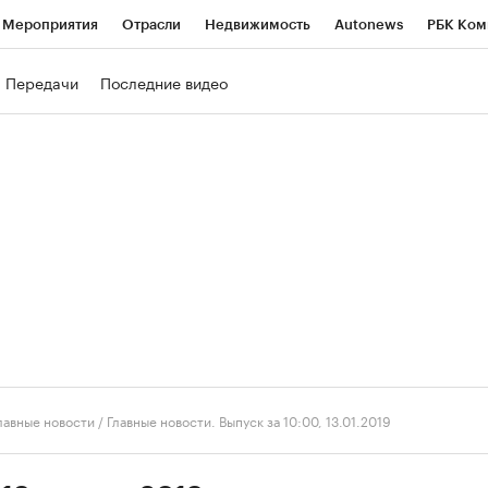
Мероприятия
Отрасли
Недвижимость
Autonews
РБК Ком
ние
РБК Курсы
РБК Life
Тренды
Визионеры
Национальн
Передачи
Последние видео
б
Исследования
Кредитные рейтинги
Франшизы
Газета
роверка контрагентов
Политика
Экономика
Бизнес
Техно
лавные новости
/
Главные новости. Выпуск за 10:00, 13.01.2019