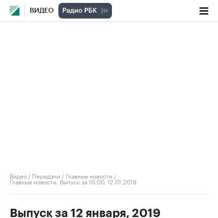
ВИДЕО
Видео
/
Передачи
/
Главные новости
/
Главные новости. Выпуск за 10:00, 12.01.2019
Выпуск за 12 января, 2019