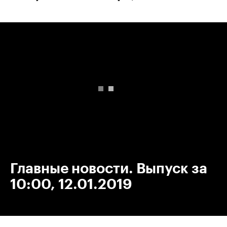
00:00
/
00:00
Главные новости. Выпуск за
10:00, 12.01.2019