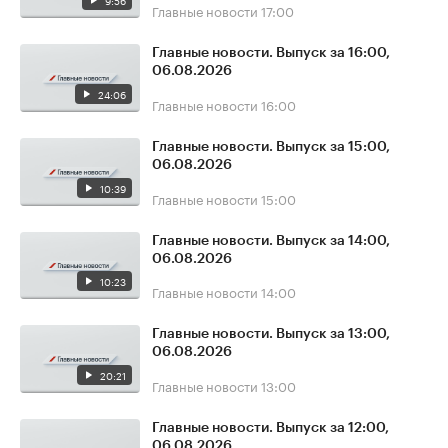
9:56
Главные новости
17:00
Главные новости. Выпуск за 16:00,
06.08.2026
24:06
Главные новости
16:00
Главные новости. Выпуск за 15:00,
06.08.2026
10:39
Главные новости
15:00
Главные новости. Выпуск за 14:00,
06.08.2026
10:23
Главные новости
14:00
Главные новости. Выпуск за 13:00,
06.08.2026
20:21
Главные новости
13:00
Главные новости. Выпуск за 12:00,
06.08.2026