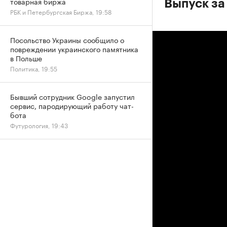
товарная биржа
Выпуск за 
РБК и Петербургская Биржа, 19:58
Посольство Украины сообщило о
повреждении украинского памятника
в Польше
Политика, 19:55
Бывший сотрудник Google запустил
сервис, пародирующий работу чат-
бота
Футурология, 19:43