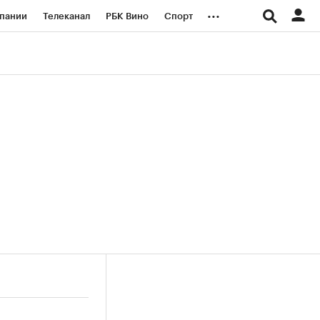
...
пании
Телеканал
РБК Вино
Спорт
ые проекты
Город
Стиль
Крипто
Спецпроекты СПб
логии и медиа
Финансы