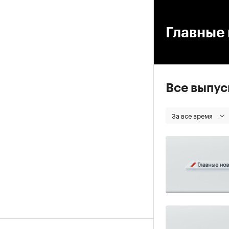
00
Главные 
Все выпу
За все время