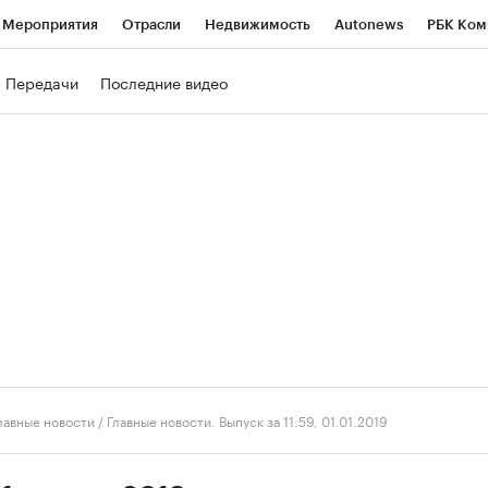
Мероприятия
Отрасли
Недвижимость
Autonews
РБК Ком
ние
РБК Курсы
РБК Life
Тренды
Визионеры
Национальн
Передачи
Последние видео
б
Исследования
Кредитные рейтинги
Франшизы
Газета
роверка контрагентов
Политика
Экономика
Бизнес
Техно
лавные новости
/
Главные новости. Выпуск за 11:59, 01.01.2019