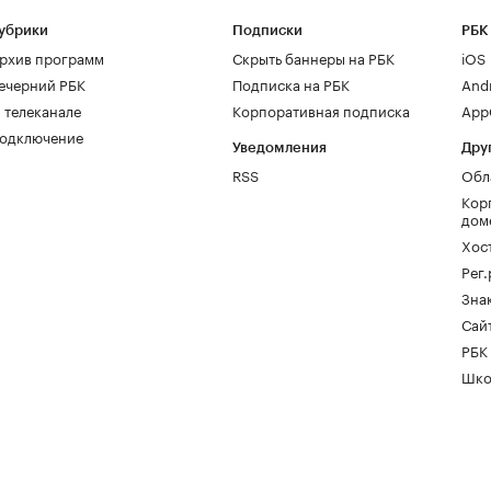
убрики
Подписки
РБК
рхив программ
Скрыть баннеры на РБК
iOS
ечерний РБК
Подписка на РБК
And
 телеканале
Корпоративная подписка
AppG
одключение
Уведомления
Дру
RSS
Обл
Кор
дом
Хос
Рег
Зна
Сайт
РБК
Шко