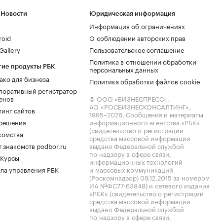
 Новости
Юридическая информация
Информация об ограничениях
roid
О соблюдении авторских прав
allery
Пользовательское соглашение
Политика в отношении обработки
гие продукты РБК
персональных данных
ако для бизнеса
Политика обработки файлов cookie
поративный регистратор
енов
© ООО «БИЗНЕСПРЕСС»,
АО «РОСБИЗНЕСКОНСАЛТИНГ»,
тинг сайтов
1995–2026
. Сообщения и материалы
.решения
информационного агентства «РБК»
(свидетельство о регистрации
комства
средства массовой информации
 знакомств podbor.ru
выдано Федеральной службой
по надзору в сфере связи,
 Курсы
информационных технологий
ла управления РБК
и массовых коммуникаций
(Роскомнадзор) 09.12.2015 за номером
ИА №ФС77-63848) и сетевого издания
«РБК» (свидетельство о регистрации
средства массовой информации
выдано Федеральной службой
по надзору в сфере связи,