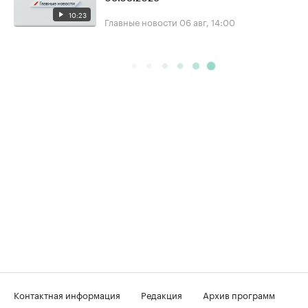
10:23
Главные новости
06 авг, 14:00
Контактная информация
Редакция
Архив программ