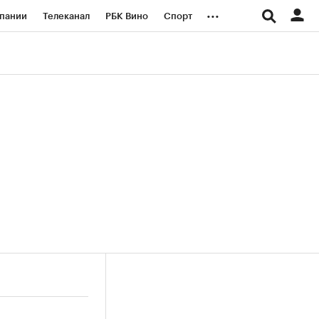
...
пании
Телеканал
РБК Вино
Спорт
ые проекты
Город
Стиль
Крипто
Спецпроекты СПб
логии и медиа
Финансы