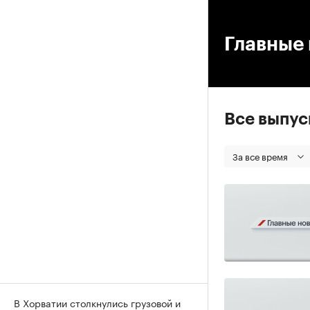
00
Главные 
Все выпу
За все время
В Хорватии столкнулись грузовой и