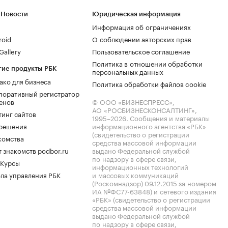
 Новости
Юридическая информация
Информация об ограничениях
roid
О соблюдении авторских прав
allery
Пользовательское соглашение
Политика в отношении обработки
гие продукты РБК
персональных данных
ако для бизнеса
Политика обработки файлов cookie
поративный регистратор
енов
© ООО «БИЗНЕСПРЕСС»,
АО «РОСБИЗНЕСКОНСАЛТИНГ»,
тинг сайтов
1995–2026
. Сообщения и материалы
.решения
информационного агентства «РБК»
(свидетельство о регистрации
комства
средства массовой информации
 знакомств podbor.ru
выдано Федеральной службой
по надзору в сфере связи,
 Курсы
информационных технологий
ла управления РБК
и массовых коммуникаций
(Роскомнадзор) 09.12.2015 за номером
ИА №ФС77-63848) и сетевого издания
«РБК» (свидетельство о регистрации
средства массовой информации
выдано Федеральной службой
по надзору в сфере связи,