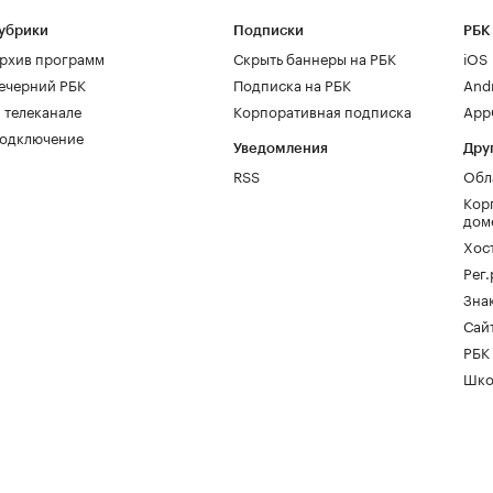
убрики
Подписки
РБК
рхив программ
Скрыть баннеры на РБК
iOS
ечерний РБК
Подписка на РБК
And
 телеканале
Корпоративная подписка
AppG
одключение
Уведомления
Дру
RSS
Обл
Кор
дом
Хос
Рег
Зна
Сайт
РБК
Шко