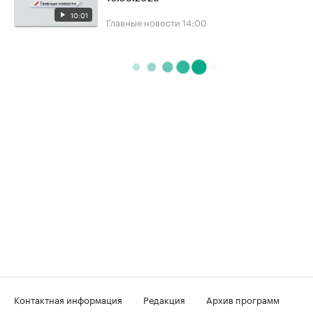
10:01
Главные новости
14:00
Контактная информация
Редакция
Архив программ