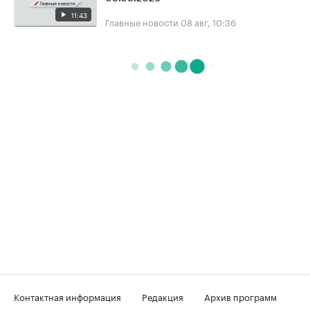
11:43
Главные новости
08 авг, 10:36
Контактная информация
Редакция
Архив программ