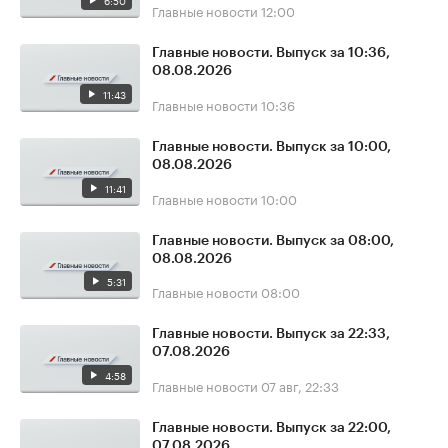
6:50
Главные новости
12:00
Главные новости. Выпуск за 10:36,
08.08.2026
11:43
Главные новости
10:36
Главные новости. Выпуск за 10:00,
08.08.2026
11:41
Главные новости
10:00
Главные новости. Выпуск за 08:00,
08.08.2026
5:31
Главные новости
08:00
Главные новости. Выпуск за 22:33,
07.08.2026
4:58
Главные новости
07 авг, 22:33
Главные новости. Выпуск за 22:00,
07.08.2026