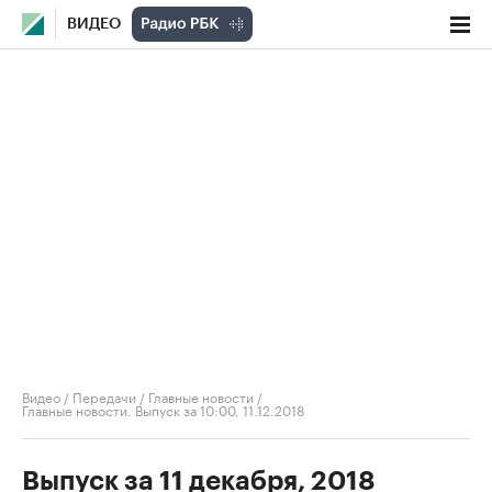
ВИДЕО
Видео
/
Передачи
/
Главные новости
/
Главные новости. Выпуск за 10:00, 11.12.2018
Выпуск за 11 декабря, 2018