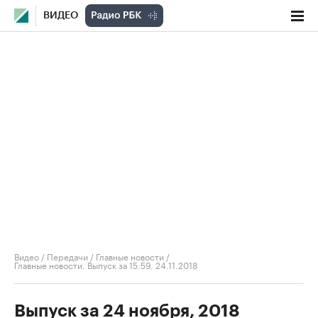
ВИДЕО
Видео
/
Передачи
/
Главные новости
/
Главные новости. Выпуск за 15:59, 24.11.2018
Выпуск за 24 ноября, 2018