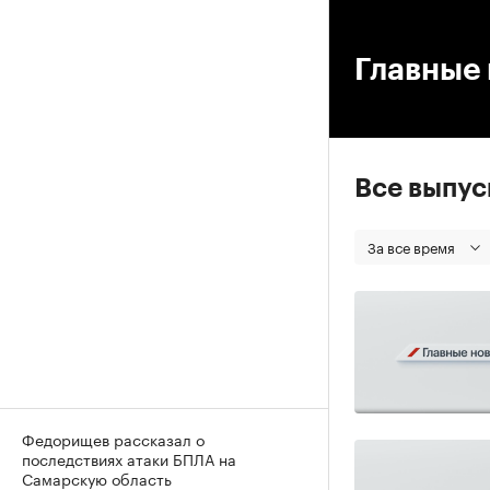
00
Главные 
Все выпу
За все время
Федорищев рассказал о
последствиях атаки БПЛА на
Самарскую область