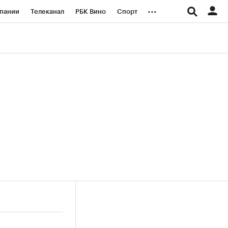
...
пании
Телеканал
РБК Вино
Спорт
ые проекты
Город
Стиль
Крипто
Спецпроекты СПб
логии и медиа
Финансы