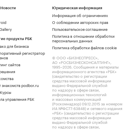
 Новости
Юридическая информация
Информация об ограничениях
roid
О соблюдении авторских прав
allery
Пользовательское соглашение
Политика в отношении обработки
гие продукты РБК
персональных данных
ако для бизнеса
Политика обработки файлов cookie
поративный регистратор
енов
© ООО «БИЗНЕСПРЕСС»,
АО «РОСБИЗНЕСКОНСАЛТИНГ»,
тинг сайтов
1995–2026
. Сообщения и материалы
.решения
информационного агентства «РБК»
(свидетельство о регистрации
комства
средства массовой информации
 знакомств podbor.ru
выдано Федеральной службой
по надзору в сфере связи,
 Курсы
информационных технологий
ла управления РБК
и массовых коммуникаций
(Роскомнадзор) 09.12.2015 за номером
ИА №ФС77-63848) и сетевого издания
«РБК» (свидетельство о регистрации
средства массовой информации
выдано Федеральной службой
по надзору в сфере связи,