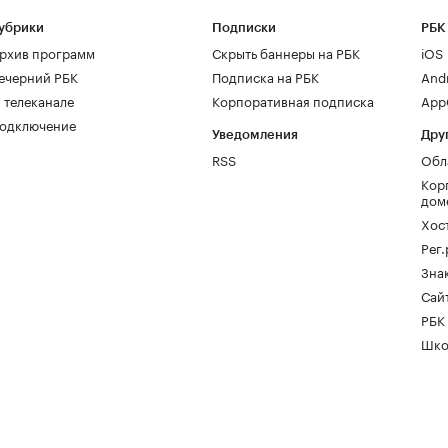
убрики
Подписки
РБК
рхив программ
Скрыть баннеры на РБК
iOS
ечерний РБК
Подписка на РБК
And
 телеканале
Корпоративная подписка
AppG
одключение
Уведомления
Дру
RSS
Обл
Кор
дом
Хос
Рег
Зна
Сайт
РБК
Шко