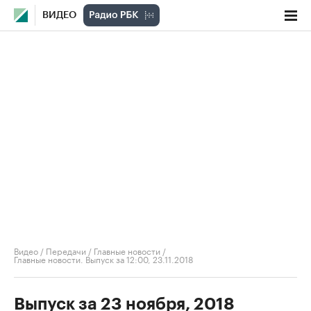
ВИДЕО
Видео
/
Передачи
/
Главные новости
/
Главные новости. Выпуск за 12:00, 23.11.2018
Выпуск за 23 ноября, 2018