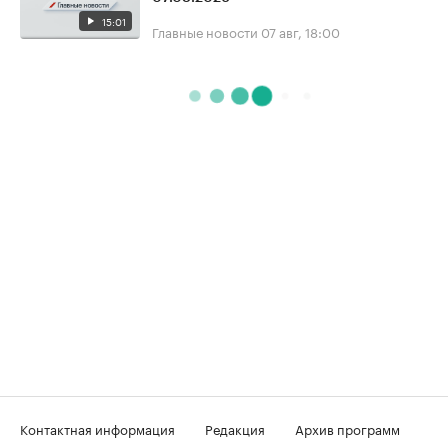
15:01
Главные новости
07 авг, 18:00
Контактная информация
Редакция
Архив программ