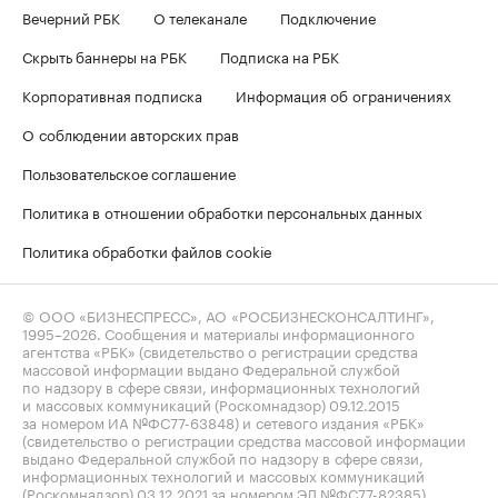
Вечерний РБК
О телеканале
Подключение
Скрыть баннеры на РБК
Подписка на РБК
Корпоративная подписка
Информация об ограничениях
О соблюдении авторских прав
Пользовательское соглашение
Политика в отношении обработки персональных данных
Политика обработки файлов cookie
© ООО «БИЗНЕСПРЕСС», АО «РОСБИЗНЕСКОНСАЛТИНГ»,
1995–2026
. Сообщения и материалы информационного
агентства «РБК» (свидетельство о регистрации средства
массовой информации выдано Федеральной службой
по надзору в сфере связи, информационных технологий
и массовых коммуникаций (Роскомнадзор) 09.12.2015
за номером ИА №ФС77-63848) и сетевого издания «РБК»
(свидетельство о регистрации средства массовой информации
выдано Федеральной службой по надзору в сфере связи,
информационных технологий и массовых коммуникаций
(Роскомнадзор) 03.12.2021 за номером ЭЛ №ФС77-82385)