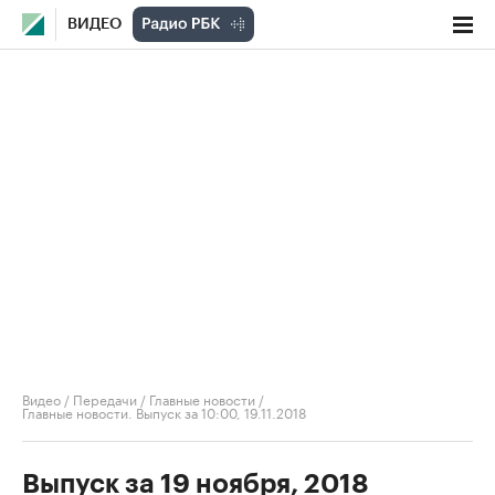
ВИДЕО
Видео
/
Передачи
/
Главные новости
/
Главные новости. Выпуск за 10:00, 19.11.2018
Выпуск за 19 ноября, 2018