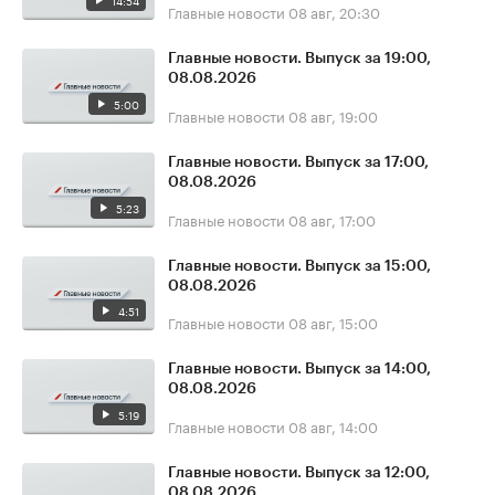
14:54
Главные новости
08 авг, 20:30
Главные новости. Выпуск за 19:00,
08.08.2026
5:00
Главные новости
08 авг, 19:00
Главные новости. Выпуск за 17:00,
08.08.2026
5:23
Главные новости
08 авг, 17:00
Главные новости. Выпуск за 15:00,
08.08.2026
4:51
Главные новости
08 авг, 15:00
Главные новости. Выпуск за 14:00,
08.08.2026
5:19
Главные новости
08 авг, 14:00
Главные новости. Выпуск за 12:00,
08.08.2026