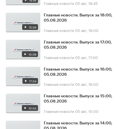
14:44
Главные новости
05 авг, 18:45
Главные новости. Выпуск за 18:00,
05.08.2026
15:06
Главные новости
05 авг, 18:00
Главные новости. Выпуск за 17:00,
05.08.2026
10:06
Главные новости
05 авг, 17:00
Главные новости. Выпуск за 16:00,
05.08.2026
17:04
Главные новости
05 авг, 16:00
Главные новости. Выпуск за 15:00,
05.08.2026
10:04
Главные новости
05 авг, 15:00
Главные новости. Выпуск за 14:00,
05.08.2026