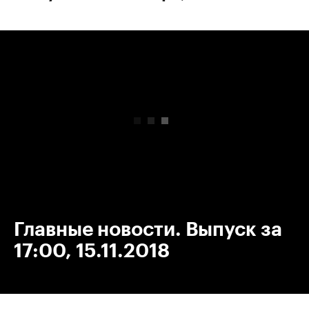
00:00
/
00:00
Главные новости. Выпуск за
17:00, 15.11.2018