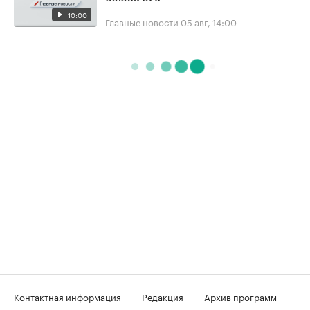
10:00
Главные новости
05 авг, 14:00
Контактная информация
Редакция
Архив программ