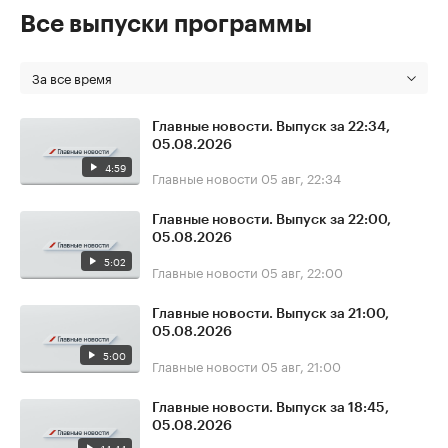
Все выпуски программы
За все время
Главные новости. Выпуск за 22:34,
05.08.2026
4:59
Главные новости
05 авг, 22:34
Главные новости. Выпуск за 22:00,
05.08.2026
5:02
Главные новости
05 авг, 22:00
Главные новости. Выпуск за 21:00,
05.08.2026
5:00
Главные новости
05 авг, 21:00
Главные новости. Выпуск за 18:45,
05.08.2026