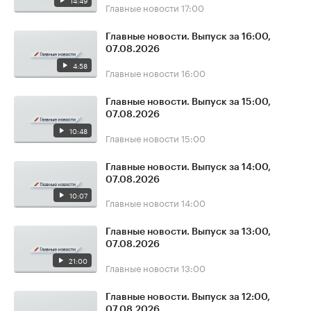
14:49
Главные новости
17:00
Главные новости. Выпуск за 16:00,
07.08.2026
4:58
Главные новости
16:00
Главные новости. Выпуск за 15:00,
07.08.2026
10:48
Главные новости
15:00
Главные новости. Выпуск за 14:00,
07.08.2026
10:07
Главные новости
14:00
Главные новости. Выпуск за 13:00,
07.08.2026
21:00
Главные новости
13:00
Главные новости. Выпуск за 12:00,
07.08.2026