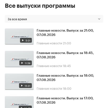
Все выпуски программы
За все время
Главные новости. Выпуск за 21:00,
07.08.2026
5:01
Главные новости
21:00
Главные новости. Выпуск за 18:45,
07.08.2026
11:58
Главные новости
18:45
Главные новости. Выпуск за 18:00,
07.08.2026
15:01
Главные новости
18:00
Главные новости. Выпуск за 17:00,
07.08.2026