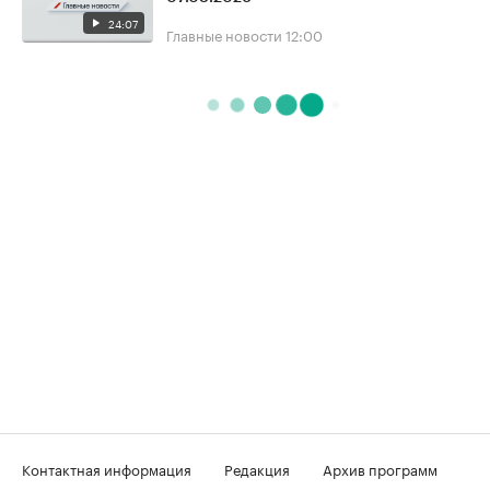
24:07
Главные новости
12:00
Контактная информация
Редакция
Архив программ