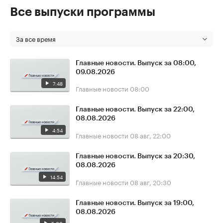
Все выпуски программы
За все время
Главные новости. Выпуск за 08:00,
09.08.2026
7:48
Главные новости
08:00
Главные новости. Выпуск за 22:00,
08.08.2026
4:54
Главные новости
08 авг, 22:00
Главные новости. Выпуск за 20:30,
08.08.2026
14:54
Главные новости
08 авг, 20:30
Главные новости. Выпуск за 19:00,
08.08.2026