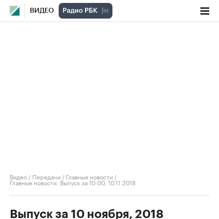
ВИДЕО
Видео
/
Передачи
/
Главные новости
/
Главные новости. Выпуск за 10:00, 10.11.2018
Выпуск за 10 ноября, 2018