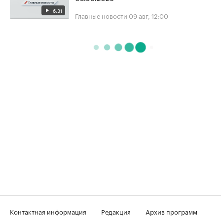
6:31
Главные новости
09 авг, 12:00
Контактная информация
Редакция
Архив программ