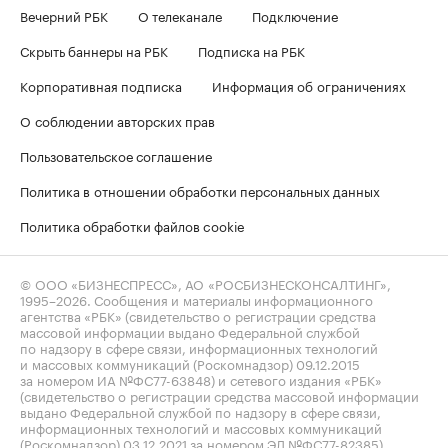
Вечерний РБК
О телеканале
Подключение
Скрыть баннеры на РБК
Подписка на РБК
Корпоративная подписка
Информация об ограничениях
О соблюдении авторских прав
Пользовательское соглашение
Политика в отношении обработки персональных данных
Политика обработки файлов cookie
© ООО «БИЗНЕСПРЕСС», АО «РОСБИЗНЕСКОНСАЛТИНГ»,
1995–2026
. Сообщения и материалы информационного
агентства «РБК» (свидетельство о регистрации средства
массовой информации выдано Федеральной службой
по надзору в сфере связи, информационных технологий
и массовых коммуникаций (Роскомнадзор) 09.12.2015
за номером ИА №ФС77-63848) и сетевого издания «РБК»
(свидетельство о регистрации средства массовой информации
выдано Федеральной службой по надзору в сфере связи,
информационных технологий и массовых коммуникаций
(Роскомнадзор) 03.12.2021 за номером ЭЛ №ФС77-82385)