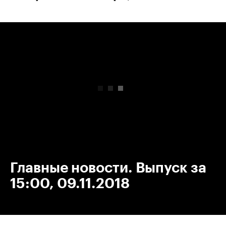
00:00
/
00:00
Главные новости. Выпуск за
15:00, 09.11.2018