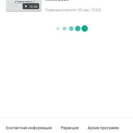
10:06
Главные новости
05 авг, 17:00
Контактная информация
Редакция
Архив программ