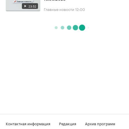
23:52
Главные новости
12:00
Контактная информация
Редакция
Архив программ