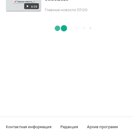
9:59
Главные новости
07:00
Контактная информация
Редакция
Архив программ