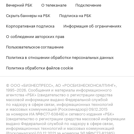
Вечерний РБК
О телеканале
Подключение
Скрыть баннеры на РБК
Подписка на РБК
Корпоративная подписка
Информация об ограничениях
О соблюдении авторских прав
Пользовательское соглашение
Политика в отношении обработки персональных данных
Политика обработки файлов cookie
© ООО «БИЗНЕСПРЕСС», АО «РОСБИЗНЕСКОНСАЛТИНГ»,
1995–2026
. Сообщения и материалы информационного
агентства «РБК» (свидетельство о регистрации средства
массовой информации выдано Федеральной службой
по надзору в сфере связи, информационных технологий
и массовых коммуникаций (Роскомнадзор) 09.12.2015
за номером ИА №ФС77-63848) и сетевого издания «РБК»
(свидетельство о регистрации средства массовой информации
выдано Федеральной службой по надзору в сфере связи,
информационных технологий и массовых коммуникаций
(Роскомнадзор) 03.12.2021 за номером ЭЛ №ФС77-82385)