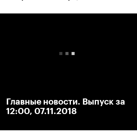
00:00
/
00:00
Главные новости. Выпуск за
12:00, 07.11.2018