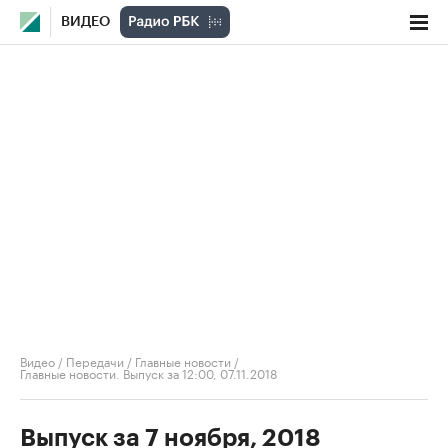
ВИДЕО
Видео
/
Передачи
/
Главные новости
/
Главные новости. Выпуск за 12:00, 07.11.2018
Выпуск за 7 ноября, 2018