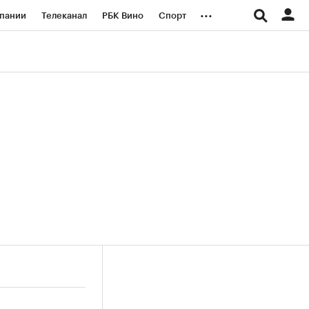
...
пании
Телеканал
РБК Вино
Спорт
ые проекты
Город
Стиль
Крипто
Спецпроекты СПб
логии и медиа
Финансы