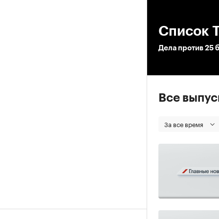
00
Список 
Дела против 25 
Все выпу
За все время