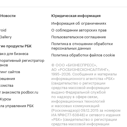
 Новости
Юридическая информация
Информация об ограничениях
roid
О соблюдении авторских прав
allery
Пользовательское соглашение
Политика в отношении обработки
гие продукты РБК
персональных данных
ако для бизнеса
Политика обработки файлов cookie
поративный регистратор
енов
© ООО «БИЗНЕСПРЕСС»,
АО «РОСБИЗНЕСКОНСАЛТИНГ»,
тинг сайтов
1995–2026
. Сообщения и материалы
.решения
информационного агентства «РБК»
(свидетельство о регистрации
комства
средства массовой информации
 знакомств podbor.ru
выдано Федеральной службой
по надзору в сфере связи,
 Курсы
информационных технологий
ла управления РБК
и массовых коммуникаций
(Роскомнадзор) 09.12.2015 за номером
ИА №ФС77-63848) и сетевого издания
«РБК» (свидетельство о регистрации
средства массовой информации