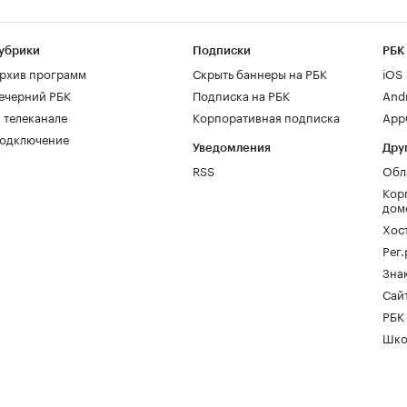
убрики
Подписки
РБК
рхив программ
Скрыть баннеры на РБК
iOS
ечерний РБК
Подписка на РБК
And
 телеканале
Корпоративная подписка
AppG
одключение
Уведомления
Дру
RSS
Обл
Кор
дом
Хос
Рег
Зна
Сайт
РБК
Шко