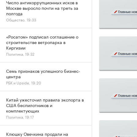
Число антикоррупционных исков в
Москве выросло почти на треть за
полгода
Общество, 19:33
«Росатом» подписал соглашение о
строительстве ветропарка в
Киргизии
Политика, 19:32
Семь признаков успешного бизнес-
центра
РБК и Upside, 19:20
Китай ужесточил правила экспорта в
США беспилотников и
комплектующих
Политика, 19:17
Клюшку Овечкина продали на