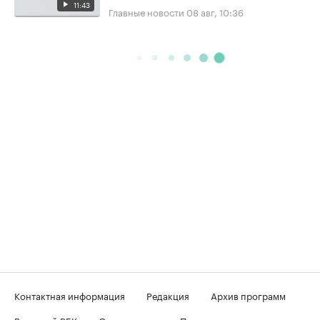
11:43
Главные новости
08 авг, 10:36
Контактная информация
Редакция
Архив программ
Вечерний РБК
О телеканале
Подключение