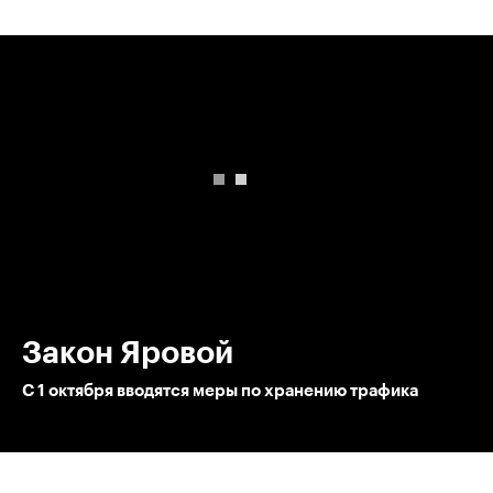
00:00
/
00:00
Закон Яровой
С 1 октября вводятся меры по хранению трафика