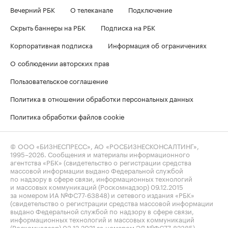
Вечерний РБК
О телеканале
Подключение
Скрыть баннеры на РБК
Подписка на РБК
Корпоративная подписка
Информация об ограничениях
О соблюдении авторских прав
Пользовательское соглашение
Политика в отношении обработки персональных данных
Политика обработки файлов cookie
© ООО «БИЗНЕСПРЕСС», АО «РОСБИЗНЕСКОНСАЛТИНГ»,
1995–2026
. Сообщения и материалы информационного
агентства «РБК» (свидетельство о регистрации средства
массовой информации выдано Федеральной службой
по надзору в сфере связи, информационных технологий
и массовых коммуникаций (Роскомнадзор) 09.12.2015
за номером ИА №ФС77-63848) и сетевого издания «РБК»
(свидетельство о регистрации средства массовой информации
выдано Федеральной службой по надзору в сфере связи,
информационных технологий и массовых коммуникаций
(Роскомнадзор) 03.12.2021 за номером ЭЛ №ФС77-82385)