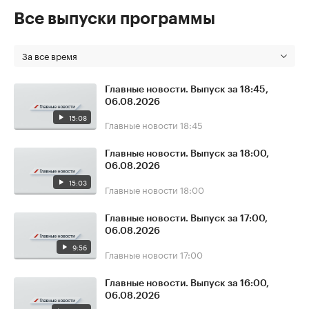
Все выпуски программы
За все время
Главные новости. Выпуск за 18:45,
06.08.2026
15:08
Главные новости
18:45
Главные новости. Выпуск за 18:00,
06.08.2026
15:03
Главные новости
18:00
Главные новости. Выпуск за 17:00,
06.08.2026
9:56
Главные новости
17:00
Главные новости. Выпуск за 16:00,
06.08.2026