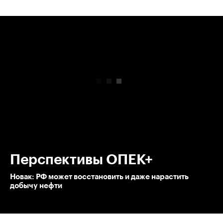
00:00
/
00:00
Перспективы ОПЕК+
Новак: РФ может восстановить и даже нарастить
добычу нефти