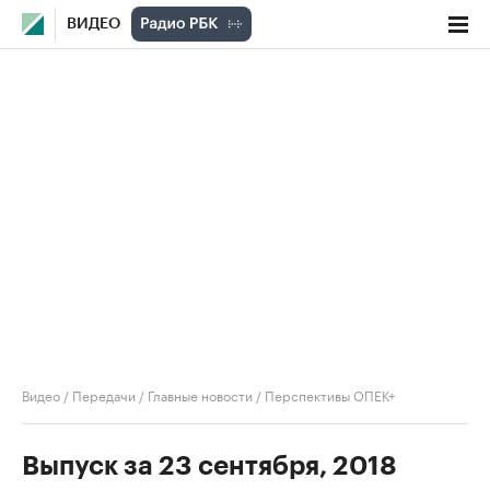
ВИДЕО
Видео
/
Передачи
/
Главные новости
/
Перспективы ОПЕК+
Выпуск за 23 сентября, 2018