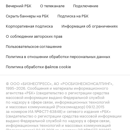
Вечерний РБК
О телеканале
Подключение
Скрыть баннеры на РБК
Подписка на РБК
Корпоративная подписка
Информация об ограничениях
О соблюдении авторских прав
Пользовательское соглашение
Политика в отношении обработки персональных данных
Политика обработки файлов cookie
© ООО «БИЗНЕСПРЕСС», АО «РОСБИЗНЕСКОНСАЛТИНГ»,
1995–2026
. Сообщения и материалы информационного
агентства «РБК» (свидетельство о регистрации средства
массовой информации выдано Федеральной службой
по надзору в сфере связи, информационных технологий
и массовых коммуникаций (Роскомнадзор) 09.12.2015
за номером ИА №ФС77-63848) и сетевого издания «РБК»
(свидетельство о регистрации средства массовой информации
выдано Федеральной службой по надзору в сфере связи,
информационных технологий и массовых коммуникаций
(Роскомнадзор) 03.12.2021 за номером ЭЛ №ФС77-82385)