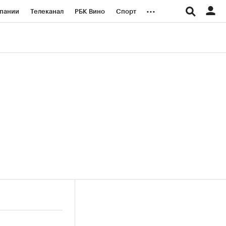
...
пании
Телеканал
РБК Вино
Спорт
ые проекты
Город
Стиль
Крипто
Спецпроекты СПб
логии и медиа
Финансы