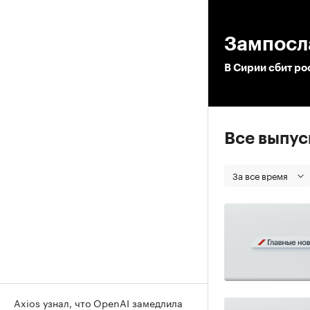
00
Зампосл
В Сирии сбит р
Все выпу
За все время
Axios узнал, что OpenAI замедлила