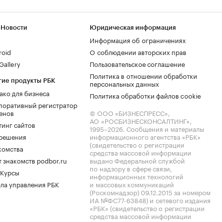
 Новости
Юридическая информация
Информация об ограничениях
roid
О соблюдении авторских прав
allery
Пользовательское соглашение
Политика в отношении обработки
гие продукты РБК
персональных данных
ако для бизнеса
Политика обработки файлов cookie
поративный регистратор
енов
© ООО «БИЗНЕСПРЕСС»,
АО «РОСБИЗНЕСКОНСАЛТИНГ»,
тинг сайтов
1995–2026
. Сообщения и материалы
.решения
информационного агентства «РБК»
(свидетельство о регистрации
комства
средства массовой информации
 знакомств podbor.ru
выдано Федеральной службой
по надзору в сфере связи,
 Курсы
информационных технологий
ла управления РБК
и массовых коммуникаций
(Роскомнадзор) 09.12.2015 за номером
ИА №ФС77-63848) и сетевого издания
«РБК» (свидетельство о регистрации
средства массовой информации