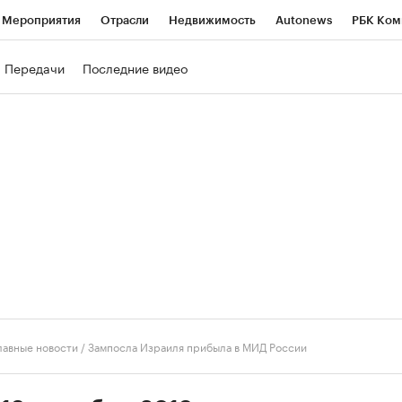
Мероприятия
Отрасли
Недвижимость
Autonews
РБК Ком
ние
РБК Курсы
РБК Life
Тренды
Визионеры
Национальн
Передачи
Последние видео
б
Исследования
Кредитные рейтинги
Франшизы
Газета
роверка контрагентов
Политика
Экономика
Бизнес
Техно
лавные новости
/
Зампосла Израиля прибыла в МИД России