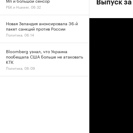
Мп и большой сенсор
Выпуск за
РБК и Huawei, 06:32
Новая Зеландия анонсировала 36-й
пакет санкций против России
Политика, 06:14
Bloomberg узнал, что Украина
пообещала США больше не атаковать
КТК
Политика, 06:09