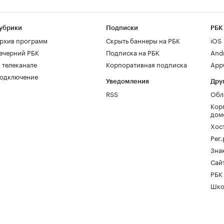
убрики
Подписки
РБК
рхив программ
Скрыть баннеры на РБК
iOS
ечерний РБК
Подписка на РБК
And
 телеканале
Корпоративная подписка
AppG
одключение
Уведомления
Дру
RSS
Обл
Кор
дом
Хос
Рег
Зна
Сайт
РБК
Шко