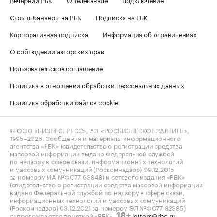
Скрыть баннеры на РБК
Подписка на РБК
Корпоративная подписка
Информация об ограничениях
О соблюдении авторских прав
Пользовательское соглашение
Политика в отношении обработки персональных данных
Политика обработки файлов cookie
© ООО «БИЗНЕСПРЕСС», АО «РОСБИЗНЕСКОНСАЛТИНГ»,
1995–2026
. Сообщения и материалы информационного
агентства «РБК» (свидетельство о регистрации средства
массовой информации выдано Федеральной службой
по надзору в сфере связи, информационных технологий
и массовых коммуникаций (Роскомнадзор) 09.12.2015
за номером ИА №ФС77-63848) и сетевого издания «РБК»
(свидетельство о регистрации средства массовой информации
выдано Федеральной службой по надзору в сфере связи,
информационных технологий и массовых коммуникаций
(Роскомнадзор) 03.12.2021 за номером ЭЛ №ФС77-82385)
сопровождаются пометкой «РБК».
letters@rbc.ru
18+