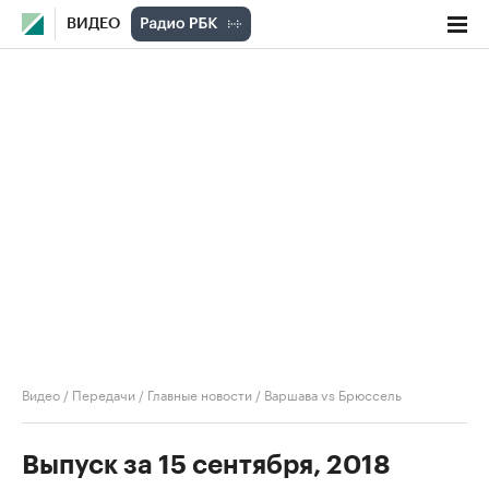
ВИДЕО
Видео
/
Передачи
/
Главные новости
/
Варшава vs Брюссель
Выпуск за 15 сентября, 2018