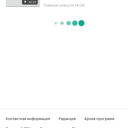
10:23
Главные новости
14:00
Контактная информация
Редакция
Архив программ
Вечерний РБК
О телеканале
Подключение