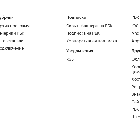
убрики
Подписки
РБК
рхив программ
Скрыть баннеры на РБК
iOS
ечерний РБК
Подписка на РБК
And
 телеканале
Корпоративная подписка
AppG
одключение
Уведомления
Дру
RSS
Обл
Кор
дом
Хос
Рег
Зна
Сайт
РБК
Шко