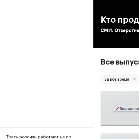
00
Кто про
СМИ: Отверстие 
Все выпу
За все время
Треть россиян работают не по