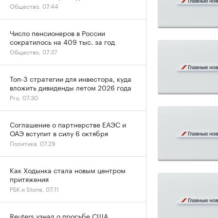
Общество, 07:44
Число пенсионеров в России
сократилось на 409 тыс. за год
Общество, 07:37
Топ-3 стратегии для инвестора, куда
вложить дивиденды летом 2026 года
Pro, 07:30
Соглашение о партнерстве ЕАЭС и
ОАЭ вступит в силу 6 октября
Политика, 07:29
Как Ходынка стала новым центром
притяжения
РБК и Stone, 07:11
Reuters узнал о просьбе США