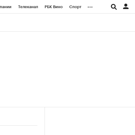
...
пании
Телеканал
РБК Вино
Спорт
ые проекты
Город
Стиль
Крипто
Спецпроекты СПб
логии и медиа
Финансы