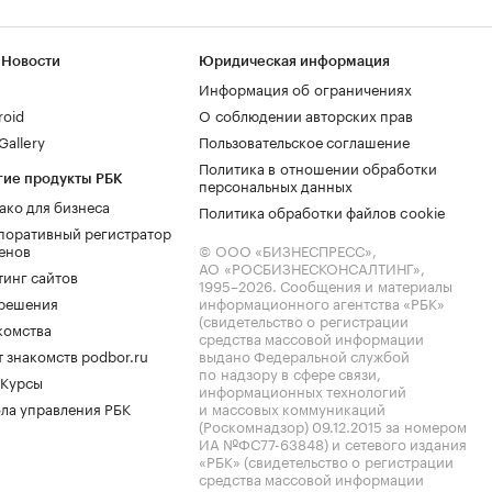
 Новости
Юридическая информация
Информация об ограничениях
roid
О соблюдении авторских прав
allery
Пользовательское соглашение
Политика в отношении обработки
гие продукты РБК
персональных данных
ако для бизнеса
Политика обработки файлов cookie
поративный регистратор
енов
© ООО «БИЗНЕСПРЕСС»,
АО «РОСБИЗНЕСКОНСАЛТИНГ»,
тинг сайтов
1995–2026
. Сообщения и материалы
.решения
информационного агентства «РБК»
(свидетельство о регистрации
комства
средства массовой информации
 знакомств podbor.ru
выдано Федеральной службой
по надзору в сфере связи,
 Курсы
информационных технологий
ла управления РБК
и массовых коммуникаций
(Роскомнадзор) 09.12.2015 за номером
ИА №ФС77-63848) и сетевого издания
«РБК» (свидетельство о регистрации
средства массовой информации