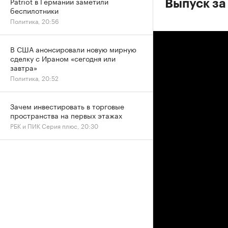
Patriot в Германии заметили
Выпуск за 
беспилотники
Политика, 20:56
В США анонсировали новую мирную
сделку с Ираном «сегодня или
завтра»
Политика, 20:52
Зачем инвестировать в торговые
пространства на первых этажах
РБК и ПИК Серия плюс, 20:30