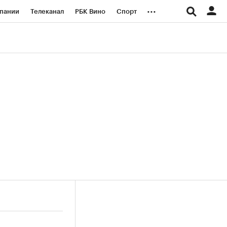
...
пании
Телеканал
РБК Вино
Спорт
ые проекты
Город
Стиль
Крипто
Спецпроекты СПб
логии и медиа
Финансы