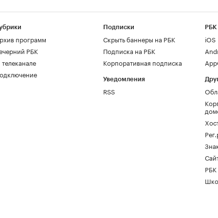
убрики
Подписки
РБК
рхив программ
Скрыть баннеры на РБК
iOS
ечерний РБК
Подписка на РБК
And
 телеканале
Корпоративная подписка
AppG
одключение
Уведомления
Дру
RSS
Обл
Кор
дом
Хос
Рег
Зна
Сайт
РБК
Шко