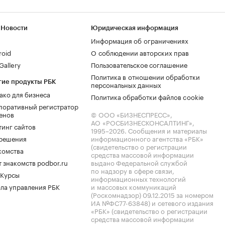
 Новости
Юридическая информация
Информация об ограничениях
roid
О соблюдении авторских прав
allery
Пользовательское соглашение
Политика в отношении обработки
гие продукты РБК
персональных данных
ако для бизнеса
Политика обработки файлов cookie
поративный регистратор
енов
© ООО «БИЗНЕСПРЕСС»,
АО «РОСБИЗНЕСКОНСАЛТИНГ»,
тинг сайтов
1995–2026
. Сообщения и материалы
.решения
информационного агентства «РБК»
(свидетельство о регистрации
комства
средства массовой информации
 знакомств podbor.ru
выдано Федеральной службой
по надзору в сфере связи,
 Курсы
информационных технологий
ла управления РБК
и массовых коммуникаций
(Роскомнадзор) 09.12.2015 за номером
ИА №ФС77-63848) и сетевого издания
«РБК» (свидетельство о регистрации
средства массовой информации