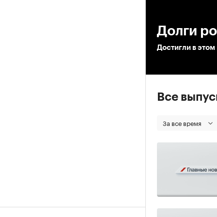
00
Долги р
Достигли в этом 
Все выпу
За все время