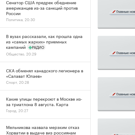
Сенатор США предрек обеднение
американцев из-за санкций против
России
Политика, 20:30
В вузах рассказали, как прошла одна
из «самых жарких» приемных
кампаний
РАДИО
Общество, 20:29
СКА обменял канадского легионера в
«Салават Юлаев»
Спорт, 20:28
Какие улицы перекроют в Москве из-
за триатлона 8 августа. Карта
Город, 20:27
Мельникова назвала мерзким отказ
Хорватии в выдаче виз россиянам