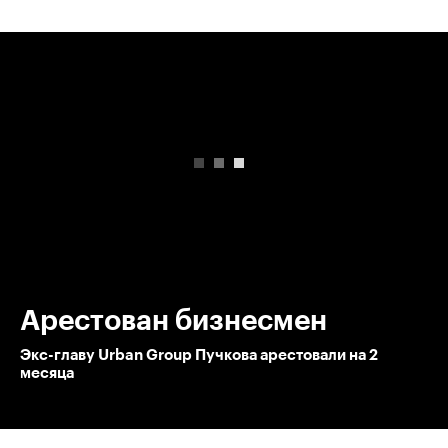
00:00
/
00:00
Арестован бизнесмен
Экс-главу Urban Group Пучкова арестовали на 2
месяца