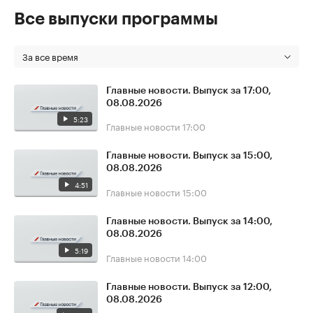
Все выпуски программы
За все время
Главные новости. Выпуск за 17:00,
08.08.2026
5:23
Главные новости
17:00
Главные новости. Выпуск за 15:00,
08.08.2026
4:51
Главные новости
15:00
Главные новости. Выпуск за 14:00,
08.08.2026
5:19
Главные новости
14:00
Главные новости. Выпуск за 12:00,
08.08.2026