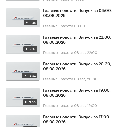
Главные новости. Выпуск за 08:00,
09.08.2026
7:48
Главные новости
08:00
Главные новости. Выпуск за 22:00,
08.08.2026
4:54
Главные новости
08 авг, 22:00
Главные новости. Выпуск за 20:30,
08.08.2026
14:54
Главные новости
08 авг, 20:30
Главные новости. Выпуск за 19:00,
08.08.2026
5:00
Главные новости
08 авг, 19:00
Главные новости. Выпуск за 17:00,
08.08.2026