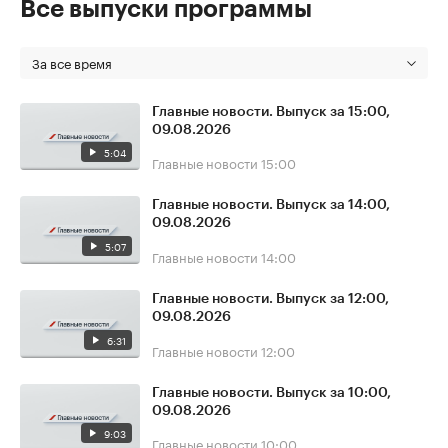
Все выпуски программы
За все время
Главные новости. Выпуск за 15:00,
09.08.2026
5:04
Главные новости
15:00
Главные новости. Выпуск за 14:00,
09.08.2026
5:07
Главные новости
14:00
Главные новости. Выпуск за 12:00,
09.08.2026
6:31
Главные новости
12:00
Главные новости. Выпуск за 10:00,
09.08.2026
9:03
Главные новости
10:00