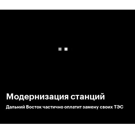
00:00
/
00:00
Модернизация станций
Дальний Восток частично оплатит замену своих ТЭС