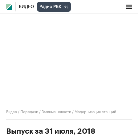
ВИДЕО
Видео
/
Передачи
/
Главные новости
/
Модернизация станций
Выпуск за 31 июля, 2018