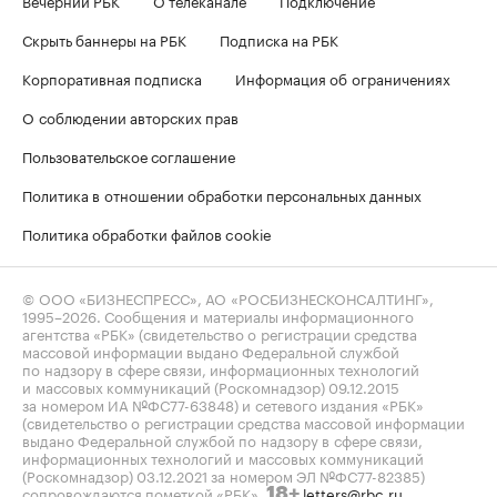
Скрыть баннеры на РБК
Подписка на РБК
Корпоративная подписка
Информация об ограничениях
О соблюдении авторских прав
Пользовательское соглашение
Политика в отношении обработки персональных данных
Политика обработки файлов cookie
© ООО «БИЗНЕСПРЕСС», АО «РОСБИЗНЕСКОНСАЛТИНГ»,
1995–2026
. Сообщения и материалы информационного
агентства «РБК» (свидетельство о регистрации средства
массовой информации выдано Федеральной службой
по надзору в сфере связи, информационных технологий
и массовых коммуникаций (Роскомнадзор) 09.12.2015
за номером ИА №ФС77-63848) и сетевого издания «РБК»
(свидетельство о регистрации средства массовой информации
выдано Федеральной службой по надзору в сфере связи,
информационных технологий и массовых коммуникаций
(Роскомнадзор) 03.12.2021 за номером ЭЛ №ФС77-82385)
сопровождаются пометкой «РБК».
letters@rbc.ru
18+