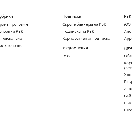
убрики
Подписки
РБК
рхив программ
Скрыть баннеры на РБК
iOS
ечерний РБК
Подписка на РБК
And
 телеканале
Корпоративная подписка
AppG
одключение
Уведомления
Дру
RSS
Обл
Кор
дом
Хос
Рег
Зна
Сайт
РБК
Шко