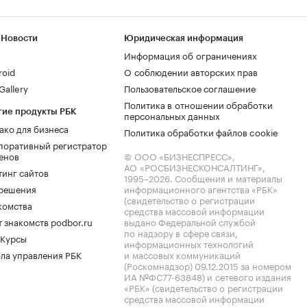
 Новости
Юридическая информация
Информация об ограничениях
roid
О соблюдении авторских прав
allery
Пользовательское соглашение
Политика в отношении обработки
гие продукты РБК
персональных данных
ако для бизнеса
Политика обработки файлов cookie
поративный регистратор
енов
© ООО «БИЗНЕСПРЕСС»,
АО «РОСБИЗНЕСКОНСАЛТИНГ»,
тинг сайтов
1995–2026
. Сообщения и материалы
.решения
информационного агентства «РБК»
(свидетельство о регистрации
комства
средства массовой информации
 знакомств podbor.ru
выдано Федеральной службой
по надзору в сфере связи,
 Курсы
информационных технологий
ла управления РБК
и массовых коммуникаций
(Роскомнадзор) 09.12.2015 за номером
ИА №ФС77-63848) и сетевого издания
«РБК» (свидетельство о регистрации
средства массовой информации