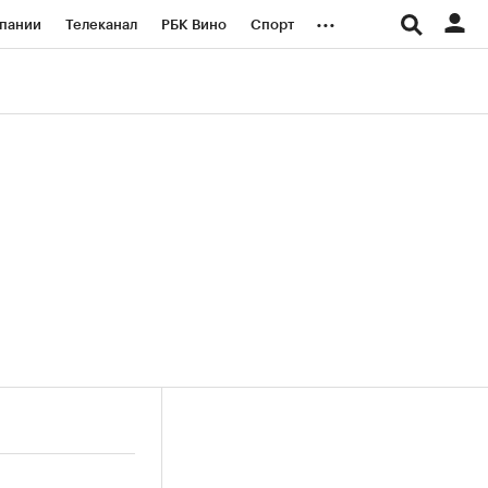
...
пании
Телеканал
РБК Вино
Спорт
ые проекты
Город
Стиль
Крипто
Спецпроекты СПб
логии и медиа
Финансы