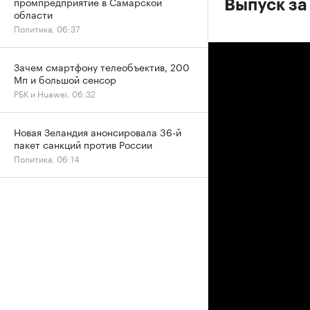
промпредприятие в Самарской
Выпуск за
области
Политика, 06:37
Зачем смартфону телеобъектив, 200
Мп и большой сенсор
РБК и Huawei, 06:32
Новая Зеландия анонсировала 36-й
пакет санкций против России
Политика, 06:14