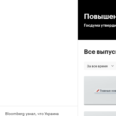
00
Повыше
Госдума утверд
Все выпу
За все время
Bloomberg узнал, что Украина