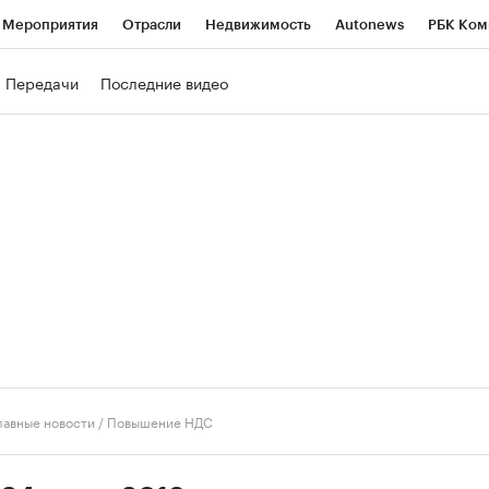
Мероприятия
Отрасли
Недвижимость
Autonews
РБК Ком
ние
РБК Курсы
РБК Life
Тренды
Визионеры
Национальн
Передачи
Последние видео
б
Исследования
Кредитные рейтинги
Франшизы
Газета
роверка контрагентов
Политика
Экономика
Бизнес
Техно
лавные новости
/
Повышение НДС