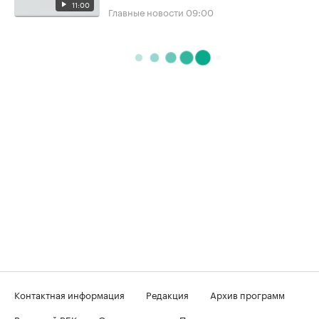
11:00
Главные новости
09:00
Контактная информация
Редакция
Архив программ
Вечерний РБК
О телеканале
Подключение