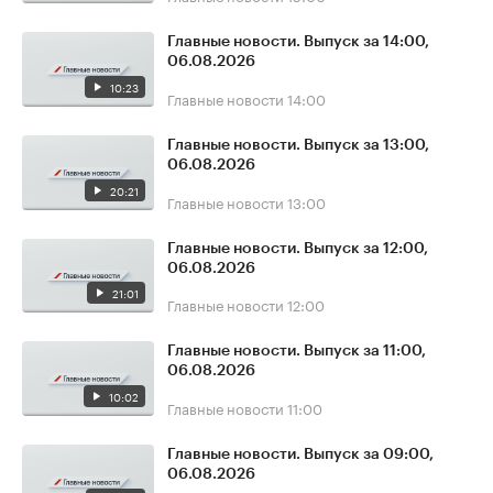
Главные новости. Выпуск за 14:00,
06.08.2026
10:23
Главные новости
14:00
Главные новости. Выпуск за 13:00,
06.08.2026
20:21
Главные новости
13:00
Главные новости. Выпуск за 12:00,
06.08.2026
21:01
Главные новости
12:00
Главные новости. Выпуск за 11:00,
06.08.2026
10:02
Главные новости
11:00
Главные новости. Выпуск за 09:00,
06.08.2026