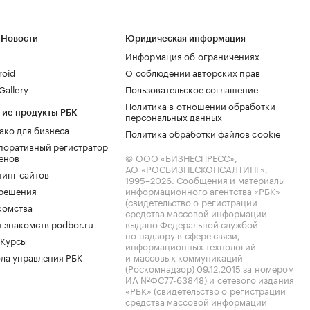
 Новости
Юридическая информация
Информация об ограничениях
roid
О соблюдении авторских прав
allery
Пользовательское соглашение
Политика в отношении обработки
гие продукты РБК
персональных данных
ако для бизнеса
Политика обработки файлов cookie
поративный регистратор
енов
© ООО «БИЗНЕСПРЕСС»,
АО «РОСБИЗНЕСКОНСАЛТИНГ»,
тинг сайтов
1995–2026
. Сообщения и материалы
.решения
информационного агентства «РБК»
(свидетельство о регистрации
комства
средства массовой информации
 знакомств podbor.ru
выдано Федеральной службой
по надзору в сфере связи,
 Курсы
информационных технологий
ла управления РБК
и массовых коммуникаций
(Роскомнадзор) 09.12.2015 за номером
ИА №ФС77-63848) и сетевого издания
«РБК» (свидетельство о регистрации
средства массовой информации