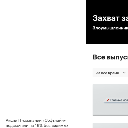
00
Захват 
Злоумышленник 
Все выпу
За все время
Акции IT-компании «Софтлайн»
подскочили на 16% без видимых