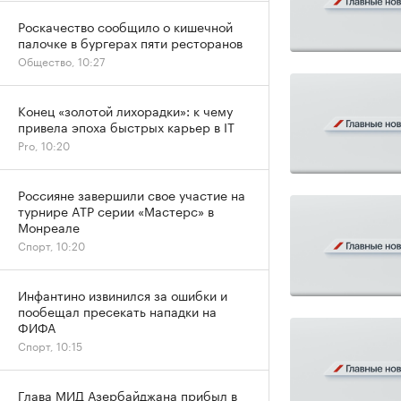
Роскачество сообщило о кишечной
палочке в бургерах пяти ресторанов
Общество, 10:27
Конец «золотой лихорадки»: к чему
привела эпоха быстрых карьер в IT
Pro, 10:20
Россияне завершили свое участие на
турнире ATP серии «Мастерс» в
Монреале
Спорт, 10:20
Инфантино извинился за ошибки и
пообещал пресекать нападки на
ФИФА
Спорт, 10:15
Глава МИД Азербайджана прибыл в