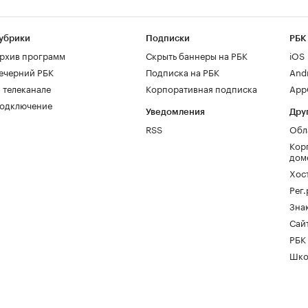
убрики
Подписки
РБК
рхив программ
Скрыть баннеры на РБК
iOS
ечерний РБК
Подписка на РБК
And
 телеканале
Корпоративная подписка
AppG
одключение
Уведомления
Дру
RSS
Обл
Кор
дом
Хос
Рег
Зна
Сайт
РБК
Шко