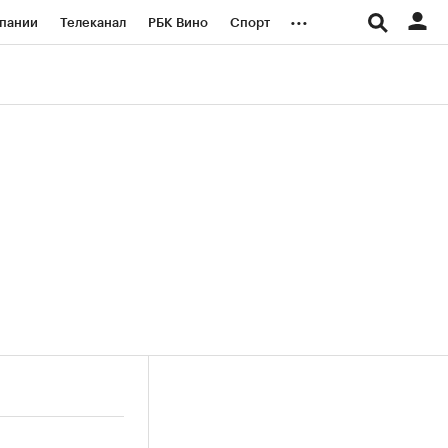
...
пании
Телеканал
РБК Вино
Спорт
ые проекты
Город
Стиль
Крипто
Спецпроекты СПб
логии и медиа
Финансы