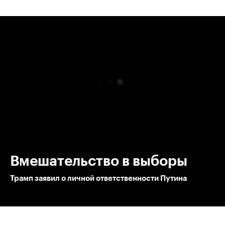
00:00
/
00:00
Вмешательство в выборы
Трамп заявил о личной ответственности Путина