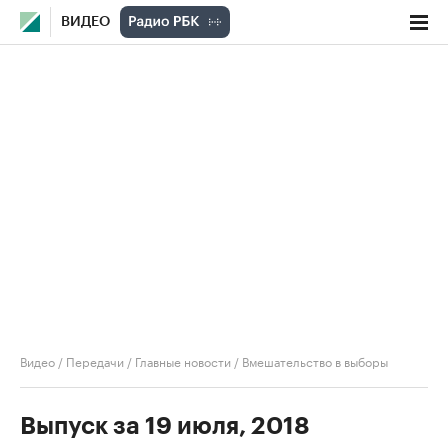
ВИДЕО
Видео
/
Передачи
/
Главные новости
/
Вмешательство в выборы
Выпуск за 19 июля, 2018