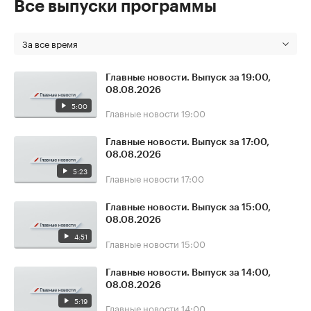
Все выпуски программы
За все время
Главные новости. Выпуск за 19:00,
08.08.2026
5:00
Главные новости
19:00
Главные новости. Выпуск за 17:00,
08.08.2026
5:23
Главные новости
17:00
Главные новости. Выпуск за 15:00,
08.08.2026
4:51
Главные новости
15:00
Главные новости. Выпуск за 14:00,
08.08.2026
5:19
Главные новости
14:00