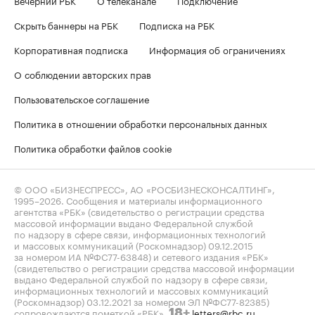
Скрыть баннеры на РБК
Подписка на РБК
Корпоративная подписка
Информация об ограничениях
О соблюдении авторских прав
Пользовательское соглашение
Политика в отношении обработки персональных данных
Политика обработки файлов cookie
© ООО «БИЗНЕСПРЕСС», АО «РОСБИЗНЕСКОНСАЛТИНГ»,
1995–2026
. Сообщения и материалы информационного
агентства «РБК» (свидетельство о регистрации средства
массовой информации выдано Федеральной службой
по надзору в сфере связи, информационных технологий
и массовых коммуникаций (Роскомнадзор) 09.12.2015
за номером ИА №ФС77-63848) и сетевого издания «РБК»
(свидетельство о регистрации средства массовой информации
выдано Федеральной службой по надзору в сфере связи,
информационных технологий и массовых коммуникаций
(Роскомнадзор) 03.12.2021 за номером ЭЛ №ФС77-82385)
сопровождаются пометкой «РБК».
letters@rbc.ru
18+